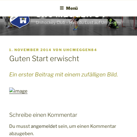
Zum
Menü
Inhalt
UHC MEGGEN 84
springen
Unihockey Club – Hast du Lust auf Unihockey?
VERÖFFENTLICHT
1. NOVEMBER 2014
VON
UHCMEGGEN84
AM
Guten Start erwischt
Ein erster Beitrag mit einem zufälligen Bild.
Schreibe einen Kommentar
Du musst
angemeldet
sein, um einen Kommentar
abzugeben.