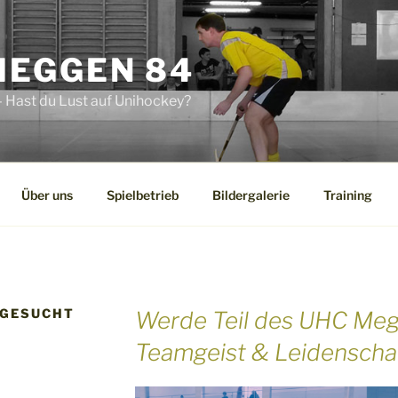
MEGGEN 84
 Hast du Lust auf Unihockey?
Über uns
Spielbetrieb
Bildergalerie
Training
 GESUCHT
Werde Teil des UHC Megg
Teamgeist & Leidenschaf