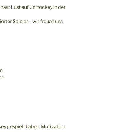
 hast Lust auf Unihockey in der
rter Spieler – wir freuen uns
en
hr
ckey gespielt haben. Motivation